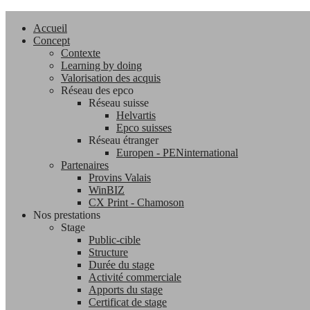
Accueil
Concept
Contexte
Learning by doing
Valorisation des acquis
Réseau des epco
Réseau suisse
Helvartis
Epco suisses
Réseau étranger
Europen - PENinternational
Partenaires
Provins Valais
WinBIZ
CX Print - Chamoson
Nos prestations
Stage
Public-cible
Structure
Durée du stage
Activité commerciale
Apports du stage
Certificat de stage