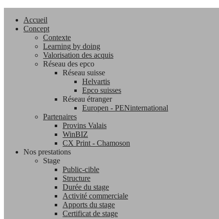
Accueil
Concept
Contexte
Learning by doing
Valorisation des acquis
Réseau des epco
Réseau suisse
Helvartis
Epco suisses
Réseau étranger
Europen - PENinternational
Partenaires
Provins Valais
WinBIZ
CX Print - Chamoson
Nos prestations
Stage
Public-cible
Structure
Durée du stage
Activité commerciale
Apports du stage
Certificat de stage