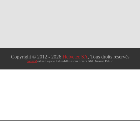
Copyright © 2012
- 2026
Helvetec SA
, Tous droits réservés
Joomla!
est un Logiciel Libre diffusé sous licence GNU General Public